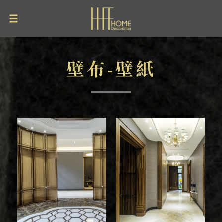
壁布-壁紙