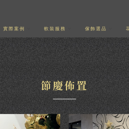
實際案例
軟裝服務
傢飾選品
節慶佈置