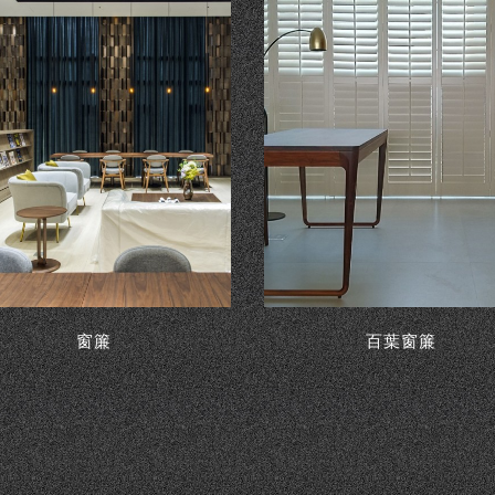
窗簾
百葉窗簾