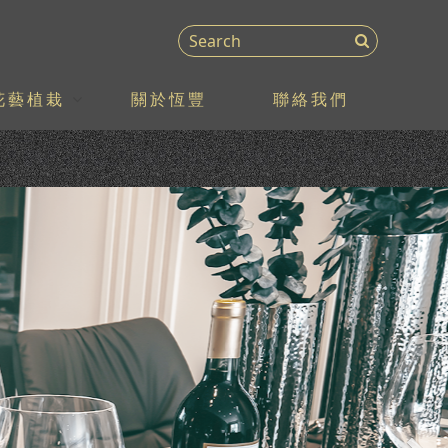
花藝植栽
關於恆豐
聯絡我們
N
e
x
t