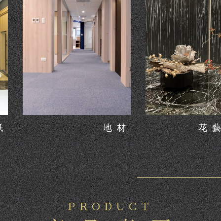
紙
地材
花
ＰＲＯＤＵＣＴ