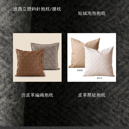
波西立體鉤針抱枕/腰枕
短絨泡泡抱枕
仿皮革編織抱枕
皮革壓紋抱枕