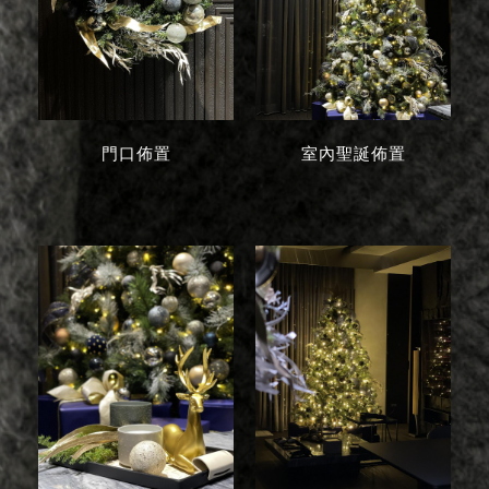
門口佈置
室內聖誕佈置